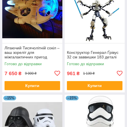
Літаючий Тисячолітній сокіл –
ваш зореліт для
Конструктор Генерал Ґрівус
міжгалактичних пригод
32 см заввишки 183 деталі
Готово до відправки
Готово до відправки
7 650
961
₴
₴
9 000 ₴
1 130 ₴
Купити
Купити
–15%
–15%