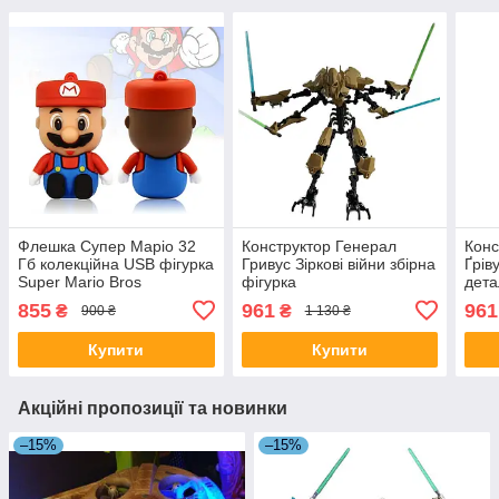
Флешка Супер Маріо 32
Конструктор Генерал
Конс
Гб колекційна USB фігурка
Гривус Зіркові війни збірна
Ґрів
Super Mario Bros
фігурка
дета
855
961
961
₴
₴
900 ₴
1 130 ₴
Купити
Купити
Акційні пропозиції та новинки
–15%
–15%