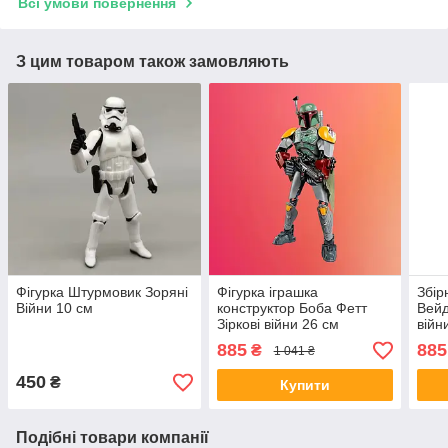
Всі умови повернення
З цим товаром також замовляють
Фігурка Штурмовик Зоряні
Фігурка іграшка
Збір
Війни 10 см
конструктор Боба Фетт
Вейд
Зіркові війни 26 см
війн
885
885
₴
1 041 ₴
450
₴
Купити
Подібні товари компанії