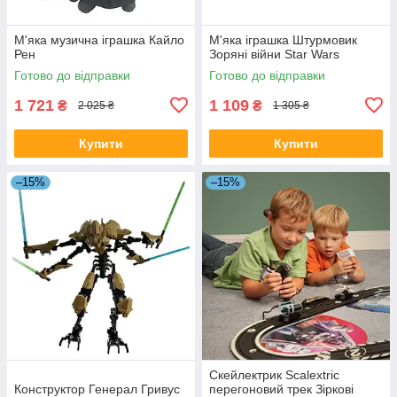
М'яка музична іграшка Кайло
М'яка іграшка Штурмовик
Рен
Зоряні війни Star Wars
Готово до відправки
Готово до відправки
1 721
1 109
₴
₴
2 025 ₴
1 305 ₴
Купити
Купити
–15%
–15%
Скейлектрик Scalextric
Конструктор Генерал Гривус
перегоновий трек Зіркові