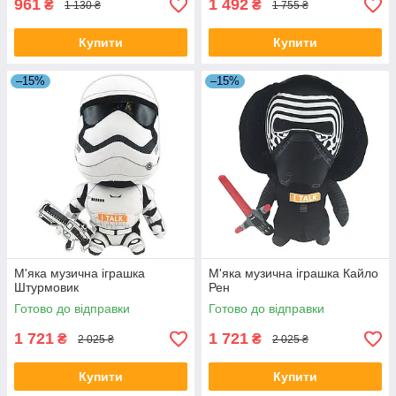
961
1 492
₴
₴
1 130 ₴
1 755 ₴
Купити
Купити
–15%
–15%
М'яка музична іграшка
М'яка музична іграшка Кайло
Штурмовик
Рен
Готово до відправки
Готово до відправки
1 721
1 721
₴
₴
2 025 ₴
2 025 ₴
Купити
Купити