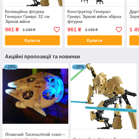
Колекційна фігурка
Конструктор Генерал
Дарт
Генерал Гривус 32 см
Гривус Зіркові війни збірна
Зоря
Зіркові війни
фігурка
961
961
1 4
₴
₴
1 130 ₴
1 130 ₴
Купити
Купити
Акційні пропозиції та новинки
–15%
–15%
Літаючий Тисячолітній сокіл –