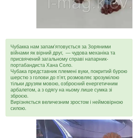
Чубакка нам запам'ятовується за Зоряними
війнами як вірний друг, — чудова механіка та
присвячений загальному справі напарник-
портабандиста Хана Соло.
Чубака представник племені вуки, покритий бурою
шерстю з голови до п'ят, розмовляє зрозумілою
тільки друзям мовою, озброєний енергетичним
арбалетом, а з одягу на ньому лише сумка зі
зброєю.
Вирізняється величезним зростом і неймовірною
силою.