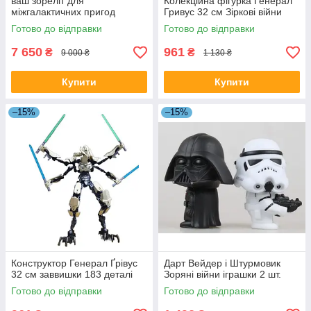
ваш зореліт для
Колекційна фігурка Генерал
міжгалактичних пригод
Гривус 32 см Зіркові війни
Готово до відправки
Готово до відправки
7 650
961
₴
₴
9 000 ₴
1 130 ₴
Купити
Купити
–15%
–15%
Конструктор Генерал Ґрівус
Дарт Вейдер і Штурмовик
32 см заввишки 183 деталі
Зоряні війни іграшки 2 шт.
Готово до відправки
Готово до відправки