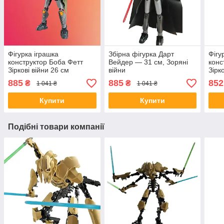
Фігурка іграшка
Збірна фігурка Дарт
Фігу
конструктор Боба Фетт
Вейдер — 31 см, Зоряні
конс
Зіркові війни 26 см
війни
Зірк
885
885
852
₴
₴
1 041 ₴
1 041 ₴
Купити
Купити
Подібні товари компанії