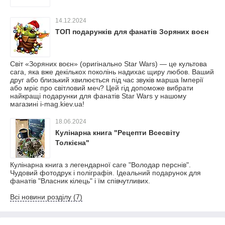
14.12.2024
ТОП подарунків для фанатів Зоряних воєн
Світ «Зоряних воєн» (оригінально Star Wars) — це культова
сага, яка вже декількох поколінь надихає щиру любов. Ваший
друг або близький хвилюється під час звуків марша Імперії
або мріє про світловий меч? Цей гід допоможе вибрати
найкращі подарунки для фанатів Star Wars у нашому
магазині i-mag.kiev.ua!
18.06.2024
Кулінарна книга "Рецепти Всесвіту
Толкієна"
Кулінарна книга з легендарної саге "Володар перснів".
Чудовий фотодрук і поліграфія. Ідеальний подарунок для
фанатів "Власник кілець" і їм співчутливих.
Всі новини розділу (7)