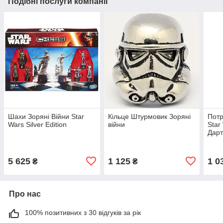
Подібні послуги компанії
Шахи Зоряні Війни Star
Кільце Штурмовик Зоряні
Потр
Wars Silver Edition
війни
Star
Дарт
5 625
1 125
1 0
₴
₴
Про нас
100% позитивних з 30 відгуків за рік