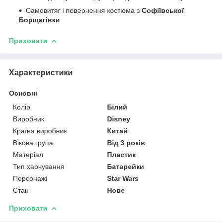
Самовитяг і повернення костюма з
Софіївської
Борщагівки
Приховати
Характеристики
Основні
Колір
Білий
Виробник
Disney
Країна виробник
Китай
Вікова група
Від 3 років
Матеріал
Пластик
Тип харчування
Батарейки
Персонажі
Star Wars
Стан
Нове
Приховати