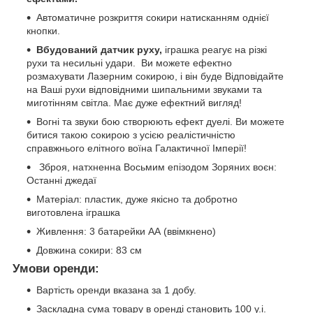
Автоматичне розкриття сокири натисканням однієї
кнопки.
Вбудований датчик руху,
іграшка реагує на різкі
рухи та несильні удари. Ви можете ефектно
розмахувати Лазерним сокирою, і він буде Відповідайте
на Ваші рухи відповідними шипальними звуками та
миготінням світла. Має дуже ефектний вигляд!
Вогні та звуки бою створюють ефект дуелі. Ви можете
битися такою сокирою з усією реалістичністю
справжнього елітного воїна Галактичної Імперії!
Зброя, натхненна Восьмим епізодом Зоряних воєн:
Останні джедаї
Матеріал: пластик, дуже якісно та добротно
виготовлена іграшка
Живлення: 3 батарейки АА (ввімкнено)
Довжина сокири: 83 см
Умови оренди:
Вартість оренди вказана за 1 добу.
Заскладна сума товару в оренді становить 100 у.і.