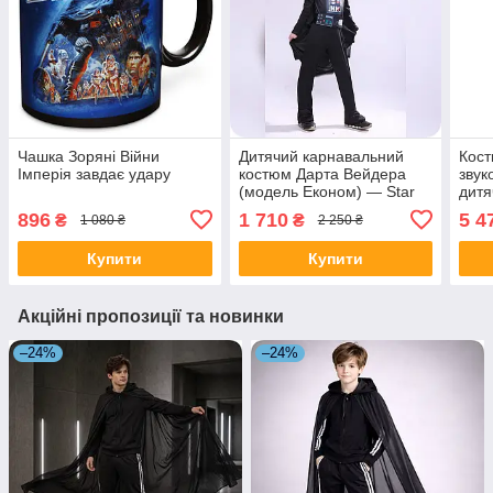
Чашка Зоряні Війни
Дитячий карнавальний
Кост
Імперія завдає удару
костюм Дарта Вейдера
звук
(модель Економ) — Star
дитя
Wars розмір S
896
1 710
5 4
₴
₴
1 080 ₴
2 250 ₴
Купити
Купити
Акційні пропозиції та новинки
–24%
–24%