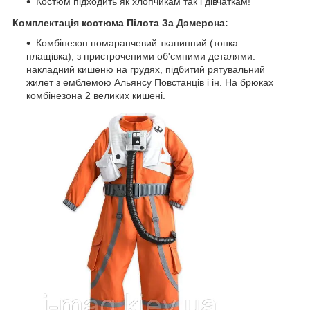
Костюм підходить як хлопчикам так і дівчаткам!
Комплектація костюма Пілота За Дэмерона:
Комбінезон помаранчевий тканинний (тонка
плащівка), з пристроченими об'ємними деталями:
накладний кишеню на грудях, підбитий рятувальний
жилет з емблемою Альянсу Повстанців і ін. На брюках
комбінезона 2 великих кишені.