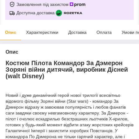
Замовлення під захистом
Доступна доставка
Опис
Характеристики
Доставка
Оплата
Умови п
Опис
Костюм Пілота Командор За Дэмерон
Зоряні війни дитячий, виробник Дісней
(walt Disney)
Новий і дуже динамічний герой нової трилогії всесвітньо
відомого фільму Зоряні війни (Star wars) - командор За
Дэмерон відразу ж завоював популярність і любов фанатів
саги завдяки своєму невгамовному характеру. За Дэмерон -
пілот і очолює ескадрилью безстрашних льотчиків Х-крилов,
готових у будь-який момент відбити атаку жорстоких крейсерів
Галактичної Імперії і захистити хоробрих Повстанців. У
командора По Дэмерона не тільки гарячий характер, але і