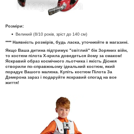
Розміри:
Великий (8/10 років, зріст до 140 см)
**** Наявність розмірів, будь ласка, уточнюйте в магазині.
Якщо Ваша дитина підтримує "світлий" бік Зоряних війн,
то костюм пілота Х-крила доведеться йому за смаком!
Яскравий образ космічного льотчика і якість Діснея
створили по-справжньому ідеальний костюм, який
порадує Вашого малюка. Купіть костюм Пілота За
Дэмерона зараз і подаруйте яскравий спогад на все
життя!