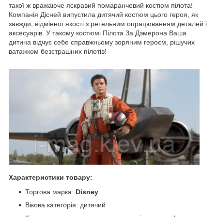
такої ж вражаюче яскравий помаранчевий костюм пілота!
Компанія Дісней випустила дитячий костюм цього героя, як
завжди, відмінної якості з ретельним опрацюванням деталей і
аксесуарів. У такому костюмі Пілота За Дэмерона Ваша
дитина відчує себе справжньому зоряним героєм, рішучих
ватажком безстрашних пілотів!
Характеристики товару:
Торгова марка:
Disney
Вікова категорія: дитячий