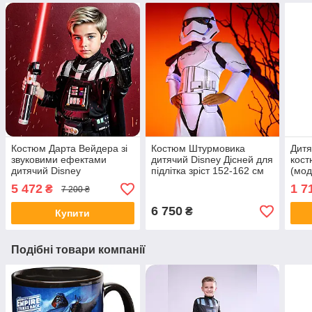
Костюм Дарта Вейдера зі
Костюм Штурмовика
Дитя
звуковими ефектами
дитячий Disney Дісней для
кост
дитячий Disney
підлітка зріст 152-162 см
(мод
Wars
5 472
1 7
₴
7 200 ₴
6 750
₴
Купити
Подібні товари компанії