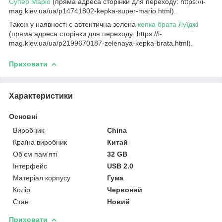
Супер Маріо
(пряма адреса сторінки для переходу: https://i-
mag.kiev.ua/ua/p14741802-kepka-super-mario.html).
Також у наявності є автентична зелена
кепка брата Луїджі
(пряма адреса сторінки для переходу: https://i-
mag.kiev.ua/ua/p2199670187-zelenaya-kepka-brata.html).
Приховати
Характеристики
Основні
Виробник
China
Країна виробник
Китай
Об'єм пам'яті
32 GB
Інтерфейс
USB 2.0
Матеріал корпусу
Гума
Колір
Червоний
Стан
Новий
Приховати