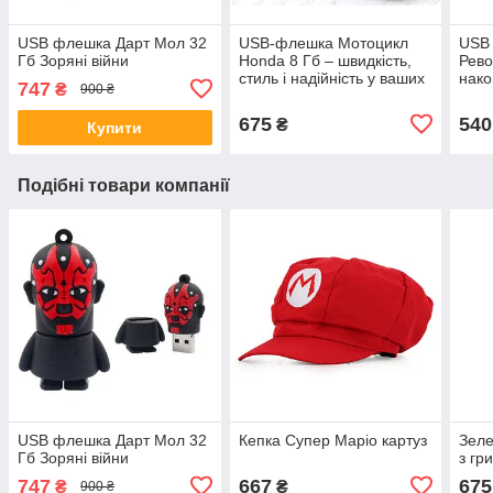
USB флешка Дарт Мол 32
USB-флешка Мотоцикл
USB 
Гб Зоряні війни
Honda 8 Гб – швидкість,
Рев
стиль і надійність у ваших
нако
747
₴
900 ₴
руках
675
540
₴
Купити
Подібні товари компанії
USB флешка Дарт Мол 32
Кепка Супер Маріо картуз
Зеле
Гб Зоряні війни
з гр
747
667
675
₴
₴
900 ₴