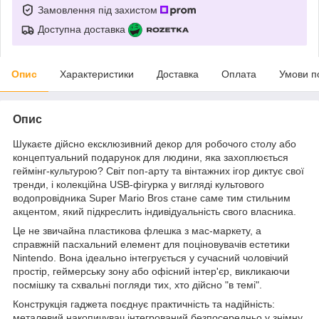
Замовлення під захистом
Доступна доставка
Опис
Характеристики
Доставка
Оплата
Умови п
Опис
Шукаєте дійсно ексклюзивний декор для робочого столу або
концептуальний подарунок для людини, яка захоплюється
геймінг-культурою? Світ поп-арту та вінтажних ігор диктує свої
тренди, і колекційна USB-фігурка у вигляді культового
водопровідника Super Mario Bros стане саме тим стильним
акцентом, який підкреслить індивідуальність свого власника.
Це не звичайна пластикова флешка з мас-маркету, а
справжній пасхальний елемент для поціновувачів естетики
Nintendo. Вона ідеально інтегрується у сучасний чоловічий
простір, геймерську зону або офісний інтер'єр, викликаючи
посмішку та схвальні погляди тих, хто дійсно "в темі".
Конструкція гаджета поєднує практичність та надійність:
металевий накопичувач інтегрований безпосередньо у знімну