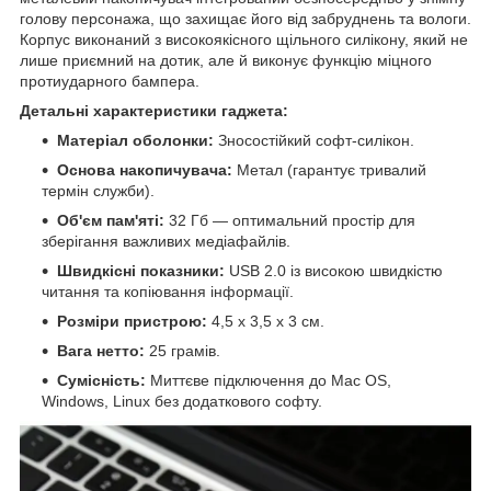
голову персонажа, що захищає його від забруднень та вологи.
Корпус виконаний з високоякісного щільного силікону, який не
лише приємний на дотик, але й виконує функцію міцного
протиударного бампера.
Детальні характеристики гаджета:
Матеріал оболонки:
Зносостійкий софт-силікон.
Основа накопичувача:
Метал (гарантує тривалий
термін служби).
Об'єм пам'яті:
32 Гб — оптимальний простір для
зберігання важливих медіафайлів.
Швидкісні показники:
USB 2.0 із високою швидкістю
читання та копіювання інформації.
Розміри пристрою:
4,5 х 3,5 х 3 см.
Вага нетто:
25 грамів.
Сумісність:
Миттєве підключення до Mac OS,
Windows, Linux без додаткового софту.