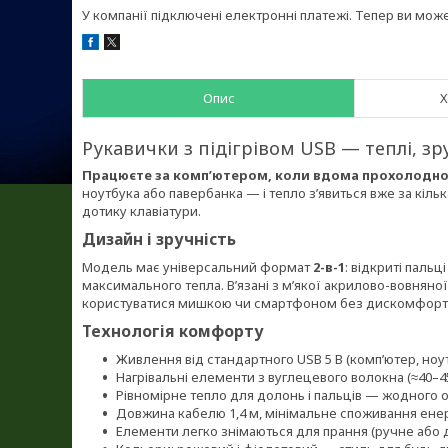
У компанії підключені електронні платежі. Тепер ви мож
Опис
Х
Рукавички з підігрівом USB — теплі, зру
Працюєте за комп’ютером, коли вдома прохолодн
ноутбука або павербанка — і тепло з’явиться вже за кіль
дотику клавіатури.
Дизайн і зручність
Модель має універсальний формат
2-в-1
: відкриті паль
максимального тепла. В’язані з м’якої акрилово-вовняно
користуватися мишкою чи смартфоном без дискомфорт
Технологія комфорту
Живлення від стандартного USB 5 В (комп’ютер, ноут
Нагрівальні елементи з вуглецевого волокна (≈40–45
Рівномірне тепло для долонь і пальців — жодного он
Довжина кабелю 1,4 м, мінімальне споживання енерг
Елементи легко знімаються для прання (ручне або 