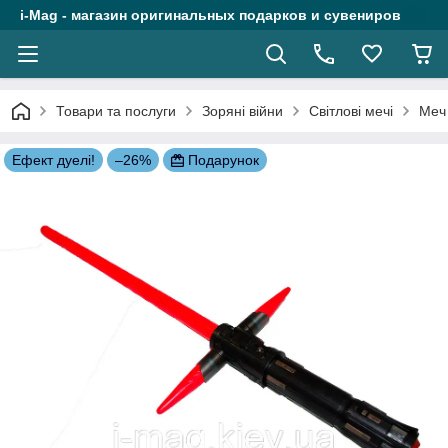
i-Mag - магазин оригинальных подарков и сувениров
Товари та послуги
Зоряні війни
Світлові мечі
Меч 
Ефект дуелі!
–26%
Подарунок