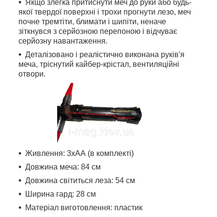
Якщо злегка притиснути меч до руки або будь-
якої твердої поверхні і трохи прогнути лезо, меч
почне тремтіти, блимати і шипіти, неначе
зіткнувся з серйозною перепоною і відчуває
серйозну навантаження.
Деталізовано і реалістично виконана руків'я
меча, тріснутий кайбер-крістал, вентиляційні
отвори.
Живлення: 3хАА (в комплекті)
Довжина меча: 84 см
Довжина світиться леза: 54 см
Ширина гард: 28 см
Матеріал виготовлення: пластик