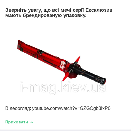
Зверніть увагу, що всі мечі серії Ексклюзив
мають брендированую упаковку.
Відеоогляд: youtube.com/watch?v=GZGOgb3lxP0
Приховати