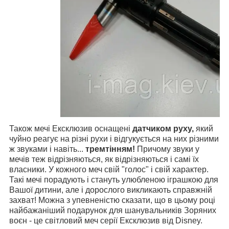
Також мечі Ексклюзив оснащені
датчиком руху,
який
чуйно реагує на різні рухи і відгукується на них різними
ж звуками і навіть...
тремтінням!
Причому звуки у
мечів теж відрізняються, як відрізняються і самі їх
власники. У кожного меч свій "голос" і свій характер.
Такі мечі порадують і стануть улюбленою іграшкою для
Вашої дитини, але і дорослого викликають справжній
захват! Можна з упевненістю сказати, що в цьому році
найбажаніший подарунок для шанувальників Зоряних
воєн - це світловий меч серії Ексклюзив від Disney.