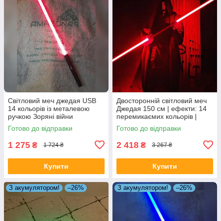
Світловий меч джедая USB
Двосторонній світловий меч
14 кольорів із металевою
Джедая 150 см | ефекти: 14
ручкою Зоряні війни
перемикаємих кольорів |
звуки бою
Готово до відправки
Готово до відправки
1 275
2 418
₴
₴
1 724 ₴
3 267 ₴
Купити
Купити
З акумулятором!
–26%
З акумулятором!
–26%