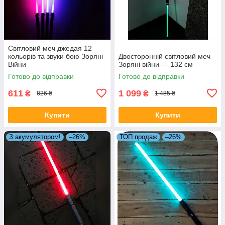
Світловий меч джедая 12
кольорів та звуки бою Зоряні
Двосторонній світловий меч
Війни
Зоряні війни — 132 см
Готово до відправки
Готово до відправки
611
1 099
₴
₴
826 ₴
1 485 ₴
Купити
Купити
З акумулятором!
–26%
ТОП продаж
–26%