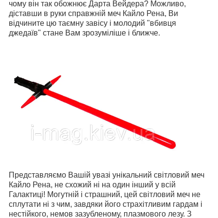
чому він так обожнює Дарта Вейдера? Можливо,
діставши в руки справжній меч Кайло Рена, Ви
відчините цю таємну завісу і молодий "вбивця
джедаїв" стане Вам зрозуміліше і ближче.
Представляємо Вашій увазі унікальний світловий меч
Кайло Рена, не схожий ні на один інший у всій
Галактиці! Могутній і страшний, цей світловий меч не
сплутати ні з чим, завдяки його страхітливим гардам і
нестійкого, немов зазубленому, плазмового лезу. З