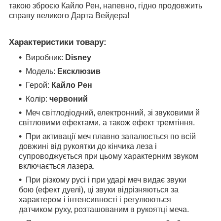
такою зброєю Кайло Рен, напевно, гідно продовжить
справу великого Дарта Вейдера!
Характеристики товару:
Виробник:
Disney
Модель:
Ексклюзив
Герой:
Кайло Рен
Колір:
червоний
Меч світлодіодний, електронний, зі звуковими й
світловими ефектами, а також ефект тремтіння.
При активації меч плавно запалюється по всій
довжині від рукоятки до кінчика леза і
супроводжується при цьому характерним звуком
включається лазера.
При різкому русі і при ударі меч видає звуки
бою (ефект дуелі), ці звуки відрізняються за
характером і інтенсивності і регулюються
датчиком руху, розташованим в рукоятці меча.