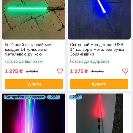
Розбірний світловий меч
Світловий меч джедая USB
джедая 14 кольорів із
14 кольорів металева ручка
металевою ручкою
Зоряні війни
Готово до відправки
Готово до відправки
1 275
1 275
₴
₴
1 724 ₴
1 724 ₴
Купити
Купити
Батарейки подарунок
–26%
–26%