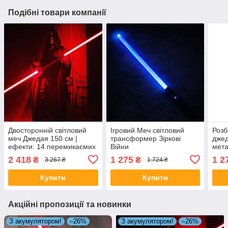
Подібні товари компанії
Двосторонній світловий
Ігровий Меч світловий
Розб
меч Джедая 150 см |
трансформер Зіркові
джед
ефекти: 14 перемикаємих
Війни
мет
кольорів | звуки бою
2 418
1 275
1 2
₴
₴
3 267 ₴
1 724 ₴
Купити
Купити
Акційні пропозиції та новинки
З акумулятором!
–26%
З акумулятором!
–26%