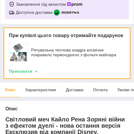
Замовлення під захистом
Доступна доставка
При купівлі цього товару отримайте подарунок
Рятувальна теплова ковдра космічне
покривало термоодеяло з фольги майлара
Приховати
Опис
Характеристики
Доставка
Оплата
Умови п
Опис
Світловий меч Кайло Рена Зоряні війни
з ефектом дуелі - нова остання версія
Ексклюзив від компанії Disney.