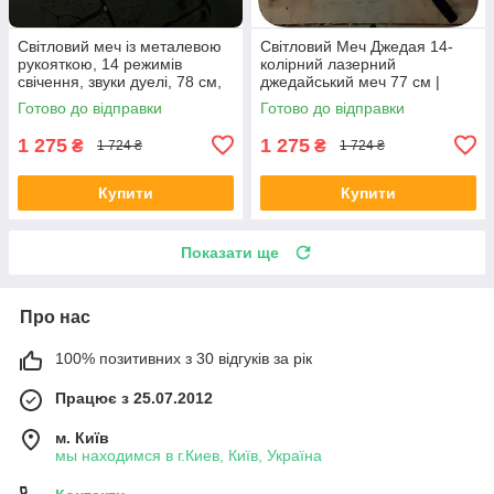
Світловий меч із металевою
Світловий Меч Джедая 14-
рукояткою, 14 режимів
колірний лазерний
свічення, звуки дуелі, 78 см,
джедайський меч 77 см |
лазерний меч Зіркові війни
металева ручка | акумулятор
Готово до відправки
Готово до відправки
1 275
1 275
₴
₴
1 724 ₴
1 724 ₴
Купити
Купити
Показати ще
Про нас
100% позитивних з 30 відгуків за рік
Працює з 25.07.2012
м. Київ
мы находимся в г.Киев, Київ, Україна