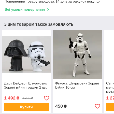
Повернення товару впродовж 14 днів за рахунок покупця
Всі умови повернення
З цим товаром також замовляють
Дарт Вейдер і Штурмовик
Фігурка Штурмовик Зоряні
Світ
Зоряні війни іграшки 2 шт.
Війни 10 см
меч
мета
коль
1 492
1 2
₴
1 755 ₴
1200
450
₴
Купити