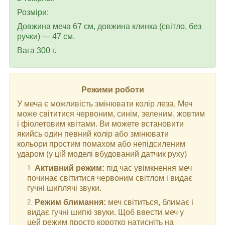
Розміри:
Довжина меча 67 см, довжина клинка (світло, без
ручки) — 47 см.
Вага 300 г.
Режими роботи
У меча є можливість змінювати колір леза. Меч
може світитися червоним, синім, зеленим, жовтим
і фіолетовим квітами. Ви можете встановити
якийсь один певний колір або змінювати
кольори простим помахом або непідсиленим
ударом (у цій моделі вбудований датчик руху)
Активний режим:
під час увімкнення меч
починає світитися червоним світлом і видає
гучні шиплячі звуки.
Режим блимання:
меч світиться, блимає і
видає гучні шипкі звуки. Щоб ввести меч у
цей режим просто коротко натисніть на