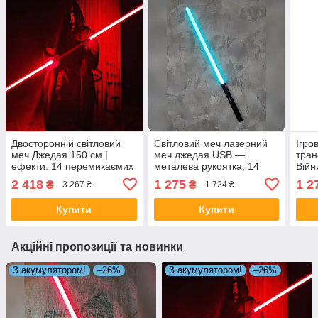
Двосторонній світловий
Світловий меч лазерний
Ігро
меч Джедая 150 см |
меч джедая USB —
тран
ефекти: 14 перемикаємих
металева рукоятка, 14
Війн
кольорів | звуки бою
кольорів з акумулятором
2 418
1 275
1 2
₴
₴
3 267 ₴
1 724 ₴
1200мА-г
Купити
Купити
Акційні пропозиції та новинки
З акумулятором!
–26%
З акумулятором!
–26%