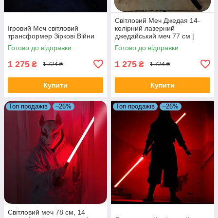
Світловий Меч Джедая 14-
Ігровий Меч світловий
колірний лазерний
трансформер Зіркові Війни
джедайський меч 77 см |
металева ручка | акумулятор
Готово до відправки
Готово до відправки
1 275
1 275
₴
₴
1 724 ₴
1 724 ₴
Купити
Купити
Топ продажів
–26%
Топ продажів
–26%
Світловий меч 78 см, 14