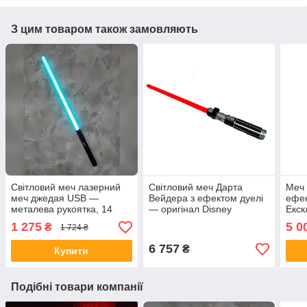
З цим товаром також замовляють
Світловий меч лазерний
Світловий меч Дарта
Меч 
меч джедая USB —
Вейдера з ефектом дуелі
ефек
металева рукоятка, 14
— оригінал Disney
Екск
кольорів з акумулятором
1 275
5 0
₴
1 724 ₴
1200мА-г
6 757
₴
Купити
Подібні товари компанії