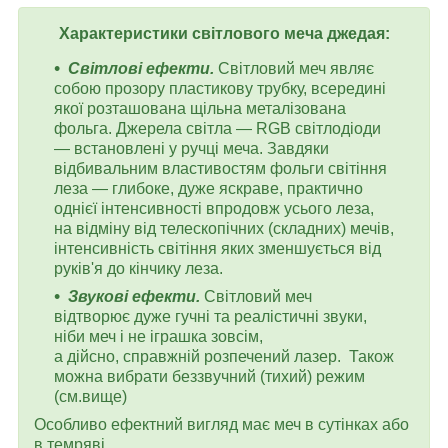
Характеристики світлового меча джедая:
Світлові ефекти.
Світловий меч являє
собою прозору пластикову трубку, всередині
якої розташована щільна металізована
фольга. Джерела світла — RGB світлодіоди
— встановлені у ручці меча. Завдяки
відбивальним властивостям фольги світіння
леза — глибоке, дуже яскраве, практично
однієї інтенсивності впродовж усього леза,
на відміну від телескопічних (складних) мечів,
інтенсивність світіння яких зменшується від
руків'я до кінчику леза.
Звукові ефекти.
Світловий меч
відтворює
дуже гучні та реалістичні звуки,
ніби меч і не іграшка зовсім,
а дійсно, справжній розпечений лазер. Також
можна вибрати беззвучний (тихий) режим
(см.вище)
Особливо ефектний вигляд має меч в сутінках або
в темряві.