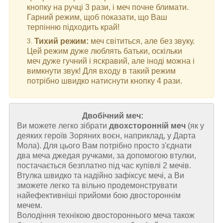
кнопку на ручці 3 рази, і меч почне блимати.
Гарний режим, щоб показати, що Ваш
терпінню підходить край!
Тихий режим:
меч світиться, але без звуку.
Цей режим дуже люблять батьки, оскільки
меч дуже гучний і яскравий, але іноді можна і
вимкнути звук! Для входу в такий режим
потрібно швидко натиснути кнопку 4 рази.
Двобічний меч:
Ви можете легко зібрати
двохсторонній меч
(як у
деяких героїв Зоряних воєн, наприклад, у Дарта
Мола). Для цього Вам потрібно просто з'єднати
два меча джедая ручками, за допомогою втулки,
постачається безплатно під час купівлі 2 мечів.
Втулка швидко та надійно зафіксує мечі, а Ви
зможете легко та вільно продемонструвати
найефективніші прийоми бою двостороннім
мечем.
Володіння технікою двостороннього меча також