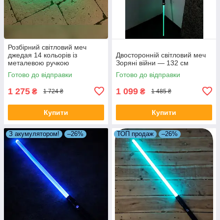
Розбірний світловий меч
джедая 14 кольорів із
Двосторонній світловий меч
металевою ручкою
Зоряні війни — 132 см
Готово до відправки
Готово до відправки
1 275
1 099
₴
₴
1 724 ₴
1 485 ₴
Купити
Купити
З акумулятором!
–26%
ТОП продаж
–26%