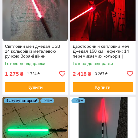
Світловий меч джедая USB
Двосторонній світловий меч
14 кольорів із металевою
Джедая 150 см | ефекти: 14
ручкою Зоряні війни
перемикаємих кольорів |
звуки бою
Готово до відправки
Готово до відправки
1 275
2 418
₴
₴
1 724 ₴
3 267 ₴
Купити
Купити
З акумулятором!
–26%
–26%