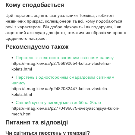
Кому сподобається
Цей перстень оцінять шанувальники Толкіна, любителі
незвичних прикрас, колекціонери та всі, кому подобаються
речі з характером. Він добре підходить і як подарунок, і як
акцентний аксесуар для фото, тематичних образів чи просто
щоденного настрою.
Рекомендуємо також
Перстень із золотисто-вогняним світінням напису
https://i-mag.kiev.ua/p2756890654-koltso-vlastelina-
kolets.html
Перстень з одностороннім смарагдовим світінням
напису
https://i-mag.kiev.ua/p2482082447-koltso-vlastelin-
kolets.html
Світний кулон у вигляді меча хоббіта Жало
https://i-mag.kiev.ua/p2770496675-svetyaschijsya-kulon-
mech.html
Питання та відповіді
Чи світиться перстень у темряві?