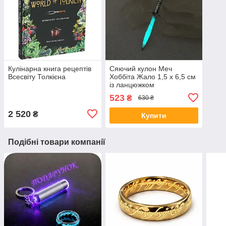
Кулінарна книга рецептів
Сяючий кулон Меч
Всесвіту Толкієна
Хоббіта Жало 1,5 х 6,5 см
із ланцюжком
523
₴
630 ₴
2 520
₴
Купити
Подібні товари компанії