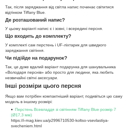
Так, після заряджання від світла напис починає світитися
відтінком Tiffany Blue.
Де розташований напис?
У цьому варіанті напис є і зовні, і всередині персня.
Що входить до комплекту?
У комплекті сам перстень і UF-ліхтарик для швидкого
заряджання світіння.
Чи підійде на подарунок?
Так, це дуже вдалий варіант подарунка для шанувальника
«Володаря перснів» або просто для людини, яка любить
незвичайні світні аксесуари.
Інші розміри цього персня
Якщо вам потрібен компактніший варіант, подивіться цю саму
модель в іншому розмірі:
Перстень Всевладдя зі світінням Tiffany Blue розмір 7
(Ø17,3 мм)
https://i-mag.kiev.ua/p2996710530-koltso-vsevlastiya-
svecheniem.html