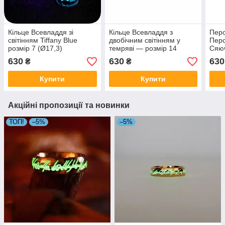
Кільце Всевладдя зі
Кільце Всевладдя з
Пер
світінням Tiffany Blue
двобічним світінням у
Перс
розмір 7 (Ø17,3)
темряві — розмір 14
Сяюч
(Ø23,01 мм)
12, 
630
630
630
₴
₴
Купити
Купити
Акційні пропозиції та новинки
ТОП!
–5%
–5%