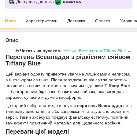
Доступна доставка
Опис
Характеристики
Доставка
Оплата
Умови п
Опис
🌐
Читать на русском:
Кольцо Всевластия Tiffany Blue →
Перстень Всевладдя з рідкісним сяйвом
Tiffany Blue
Цей варіант одразу привертає увагу не лише самим написом,
а й кольором світіння. Після заряджання від світла перстень
починає світитися в темряві незвичним відтінком
Tiffany Blue
— благородним бірюзово-блакитним сяйвом, яке виглядає
виразно, сучасно й дуже атмосферно.
Це гарний вибір для тих, хто шукає
перстень Всевладдя
не в
типовому виконанні, а в більш рідкісній та візуально ефектній
версії. Такий аксесуар поєднує фанатську естетику, помітний
вау-ефект і практичний матеріал для щоденного носіння.
Переваги цієї моделі