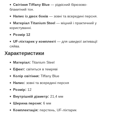
Світіння Tiffany Blue
— рідкісний бірюзово-
блакитний тон.
Напис із двох боків
— зовні та всередині персня.
Матеріал Titanium Steel
— міцний і практичний у
користуванні.
Розмір 12
UF-ліхтарик у комплекті
— для швидкої активації
сяйва.
Характеристики
Матеріал:
Titanium Steel
Ефект:
світиться в темряві
Колір світіння:
Tiffany Blue
Напис:
зовні та всередині персня
Розмір:
12
Внутрішній діаметр:
21,4 мм
Ширина персня:
6 мм
Комплектація:
перстень, UF-ліхтарик