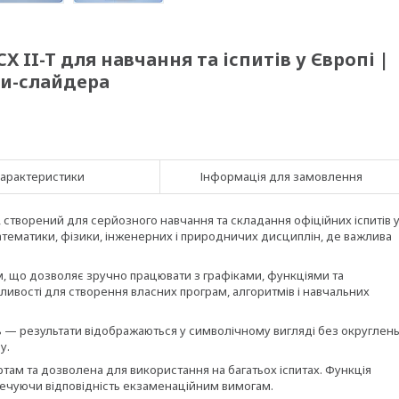
X II-T для навчання та іспитів у Європі |
ки-слайдера
арактеристики
Інформація для замовлення
створений для серйозного навчання та складання офіційних іспитів 
атематики, фізики, інженерних і природничих дисциплін, де важлива
 що дозволяє зручно працювати з графіками, функціями та
ивості для створення власних програм, алгоритмів і навчальних
 — результати відображаються у символічному вигляді без округлень
у.
там та дозволена для використання на багатьох іспитах. Функція
зпечуючи відповідність екзаменаційним вимогам.