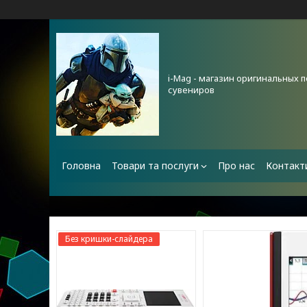
i-Mag - магазин оригинальных 
сувениров
Головна
Товари та послуги
Про нас
Контакт
Без кришки-слайдера