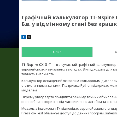
Графічний калькулятор TI-Nspire C
Б.в. у відмінному стані без криш
Опис
Х
TI-Nspire CX II-T
— це сучасний графічний калькулятор, 
європейських навчальних закладах. Він підходить для м
точність і наочність.
Калькулятор оснащений яскравим кольоровим дисплеєм,
статистичними даними. Підтримка Python відкриває можл
моделей.
Окрему увагу варто приділити режиму точних обчислень
що особливо корисно під час вивчення алгебри та аналіз
Модель з індексом «T» відповідає європейським стандар
Press-to-Test обмежує доступ до даних і програм, забе