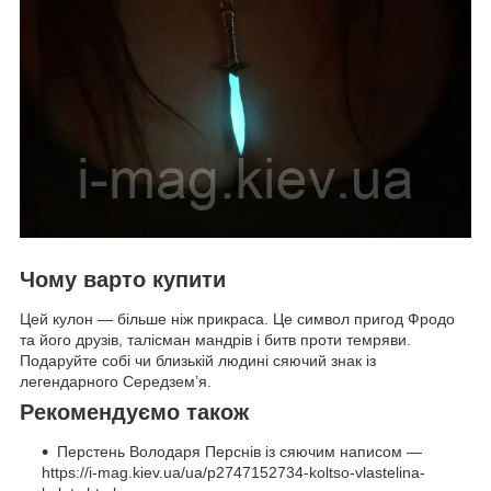
Чому варто купити
Цей кулон — більше ніж прикраса. Це символ пригод Фродо
та його друзів, талісман мандрів і битв проти темряви.
Подаруйте собі чи близькій людині сяючий знак із
легендарного Середзем’я.
Рекомендуємо також
Перстень Володаря Перснів із сяючим написом —
https://i-mag.kiev.ua/ua/p2747152734-koltso-vlastelina-