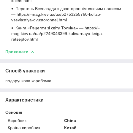
kolets.html
Перстень Всевладдя з двостороннім сяючим написом
— https://i-mag.kiev.ua/ua/p2753255760-koltso-
vsevlastiya-dvustoronnej.html
Книга «Рецепти зі світу Толкіна» — https://i-
mag.kiev.ua/ua/p2249046399-kulinarnaya-kniga-
retseptov.html
Приховати
Спосіб упаковки
подарункова коробочка
Характеристики
Основні
Виробник
China
Країна виробник
Китай