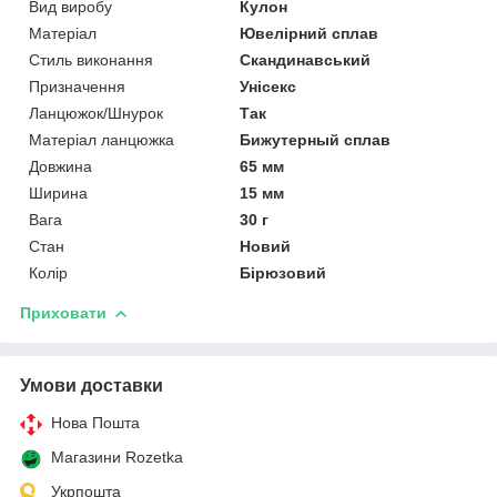
Вид виробу
Кулон
Матеріал
Ювелірний сплав
Стиль виконання
Скандинавський
Призначення
Унісекс
Ланцюжок/Шнурок
Так
Матеріал ланцюжка
Бижутерный сплав
Довжина
65 мм
Ширина
15 мм
Вага
30 г
Стан
Новий
Колір
Бірюзовий
Приховати
Умови доставки
Нова Пошта
Магазини Rozetka
Укрпошта