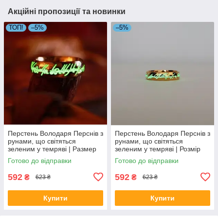
Акційні пропозиції та новинки
ТОП!
–5%
–5%
Перстень Володаря Перснів з
Перстень Володаря Перснів з
рунами, що світяться
рунами, що світяться
зеленим у темряві | Размер
зеленим у темряві | Розмір
10, Ø20 мм
11, Ø20,5 мм
Готово до відправки
Готово до відправки
592
592
₴
₴
623 ₴
623 ₴
Купити
Купити