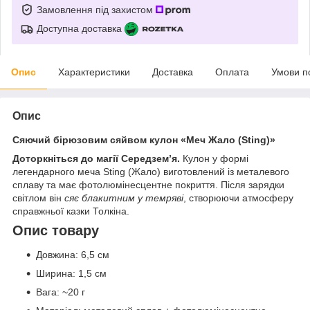
Замовлення під захистом
Доступна доставка
Опис
Характеристики
Доставка
Оплата
Умови п
Опис
Сяючий бірюзовим сяйвом кулон «Меч Жало (Sting)»
Доторкніться до магії Середзем’я.
Кулон у формі
легендарного меча Sting (Жало) виготовлений із металевого
сплаву та має фотолюмінесцентне покриття. Після зарядки
світлом він
сяє блакитним у темряві
, створюючи атмосферу
справжньої казки Толкіна.
Опис товару
Довжина: 6,5 см
Ширина: 1,5 см
Вага: ~20 г