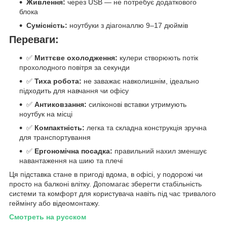
Живлення:
через USB — не потребує додаткового
блока
Сумісність:
ноутбуки з діагоналлю 9–17 дюймів
Переваги:
✅
Миттєве охолодження:
кулери створюють потік
прохолодного повітря за секунди
✅
Тиха робота:
не заважає навколишнім, ідеально
підходить для навчання чи офісу
✅
Антиковзання:
силіконові вставки утримують
ноутбук на місці
✅
Компактність:
легка та складна конструкція зручна
для транспортування
✅
Ергономічна посадка:
правильний нахил зменшує
навантаження на шию та плечі
Ця підставка стане в пригоді вдома, в офісі, у подорожі чи
просто на балконі влітку. Допомагає зберегти стабільність
системи та комфорт для користувача навіть під час тривалого
геймінгу або відеомонтажу.
Смотреть на русском