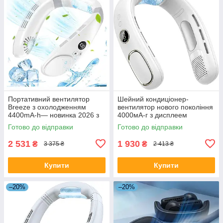
Портативний вентилятор
Шейний кондиціонер-
Breeze з охолодженням
вентилятор нового покоління
4400mA-h— новинка 2026 з
4000мА-г з дисплеем
пластиною миттєвого
Готово до відправки
Готово до відправки
охолодження
2 531
1 930
₴
₴
3 375 ₴
2 413 ₴
Купити
Купити
–20%
–20%