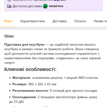
Доступна доставка
Опис
Характеристики
Доставка
Оплата
Умови п
Опис
Підставка для ноутбука
— це надійний захисник вашого
ноутбука в умовах спеки та тривалої роботи. Вона створена,
щоб допомогти штатній системі охолодження справлятися з
навантаженнями без перегрівів, «підвисань» чи синіх екранів
смерті.
Ключові особливості:
Матеріали:
алюмінієва решітка + міцний ABS-пластик
Розміри:
382 x 262 x 42 мм
Регулювання висоти:
8 позицій для зручної посадки
Охолодження:
2 безшумні вентилятори (рівень шуму
до 23 дБ)