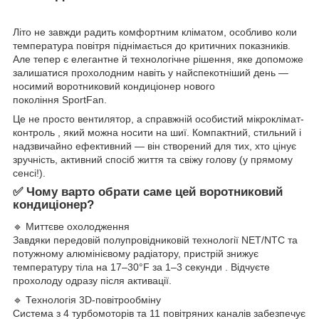
Літо не завжди радить комфортним кліматом, особливо коли
температура повітря піднімається до критичних показників.
Але тепер є елегантне й технологічне рішення, яке допоможе
залишатися прохолодним навіть у найспекотніший день —
носимий воротниковий кондиціонер нового
покоління SportFan.
Це не просто вентилятор, а справжній особистий мікроклімат-
контроль , який можна носити на шиї. Компактний, стильний і
надзвичайно ефективний — він створений для тих, хто цінує
зручність, активний спосіб життя та свіжу голову (у прямому
сенсі!).
✅ Чому варто обрати саме цей воротниковий
кондиціонер?
🔹 Миттєве охолодження
Завдяки передовій полупровідниковій технології NET/NTC та
потужному алюмінієвому радіатору, пристрій знижує
температуру тіла на 17–30°F за 1–3 секунди . Відчуєте
прохолоду одразу після активації.
🔹 Технологія 3D-повітрообміну
Система з 4 турбомоторів та 11 повітряних каналів забезпечує