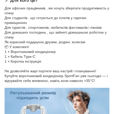
📍 Для кого це?
Для офісних працівників , які хочуть зберігати продуктивність у
спеку
Для студентів , що готуються до іспитів у гарячих
приміщеннях
Для туристів , спортсменів, любителів фестивалів і пікніків
Для домашніх господинь , що зайняті домашньою роботою у
спеку
Як корисний подарунок друзям, родині, колегам
📦 У комплекті:
1 × Воротниковий кондиціонер
1 × Кабель Type-C
1 × Коротка інструкція
Не дозволяйте жарі портити ваш настрій і планування!
Купуйте воротниковий кондиціонер SportFan уже сьогодні — і
відчувайте себе впевнено, навіть коли навколо +35°C!