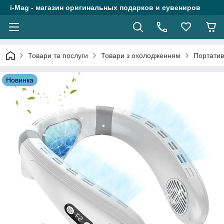
i-Mag - магазин оригинальных подарков и сувениров
Товари та послуги
Товари з охолодженням
Портатив
Новинка