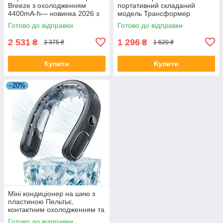
Breeze з охолодженням
портативний складаний
4400mA-h— новинка 2026 з
модель Трансформер
пластиною миттєвого
Готово до відправки
Готово до відправки
охолодження
2 531
1 296
₴
₴
3 375 ₴
1 620 ₴
Купити
Купити
–20%
Міні кондиціонер на шию з
пластиною Пельтьє,
контактним охолодженням та
LED-дисплеєм
Готово до відправки