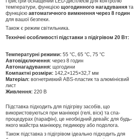
Пристрій оснащений LED-дисплеєм для контролю
температури, функцією
щогодинного нагадування
та
функцією
автоматичного вимкнення через 8 годин
для вашої безпеки.
Також є режим світильника.
Технічні особливості підставки з підігрівом 20 Вт:
Температурні режими:
55 °C, 65 °C, 75 °C
Автовідключення
: через 8 годин
Автонагадування:
щогодини
Компактні розміри:
142,2×125×32,7 мм
Матеріал:
вогнетривкий ABS-пластик та алюмінієвий
лист
Живлення:
220 В
Підставка підходить для підігріву засобів, що
використовуються при манікюрі (гелі, віск) та спа-
процедурах (парафін), це необхідний девайс для будь-
якого майстра манікюру, педикюру або подолога.
Також підставка з підігрівом ідеально підходить для