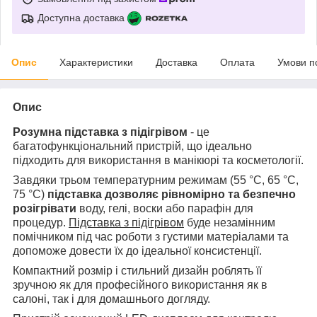
Доступна доставка
Опис
Характеристики
Доставка
Оплата
Умови п
Опис
Розумна підставка з підігрівом
- це
багатофункціональний пристрій, що ідеально
підходить для використання в манікюрі та косметології.
Завдяки трьом температурним режимам (55 °C, 65 °C,
75 °C)
підставка дозволяє рівномірно та безпечно
розігрівати
воду, гелі, воски або парафін для
процедур.
Підставка з підігрівом
буде незамінним
помічником під час роботи з густими матеріалами та
допоможе довести їх до ідеальної консистенції.
Компактний розмір і стильний дизайн роблять її
зручною як для професійного використання як в
салоні, так і для домашнього догляду.