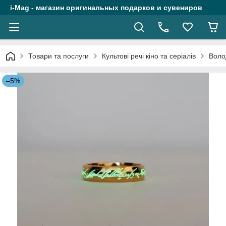
i-Mag - магазин оригинальных подарков и сувениров
Товари та послуги
Культові речі кіно та серіалів
Воло
–5%