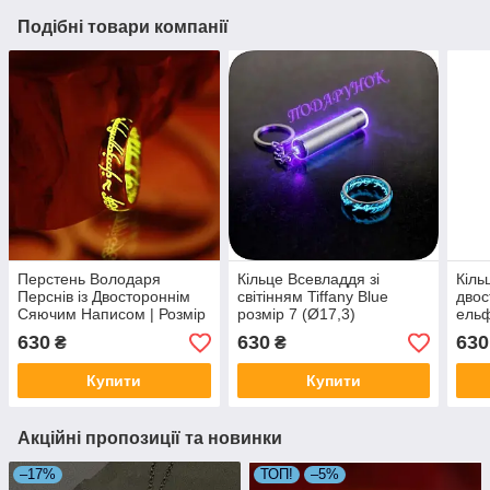
Подібні товари компанії
Перстень Володаря
Кільце Всевладдя зі
Кіль
Перснів із Двостороннім
світінням Tiffany Blue
двос
Сяючим Написом | Розмір
розмір 7 (Ø17,3)
ель
10, Ø20 мм
Розм
630
630
630
₴
₴
Купити
Купити
Акційні пропозиції та новинки
–17%
ТОП!
–5%