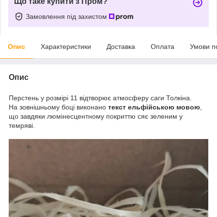
Що таке купити з Пром?
Замовлення під захистом
Опис
Характеристики
Доставка
Оплата
Умови п
Опис
Перстень у розмірі 11 відтворює атмосферу саги Толкіна.
На зовнішньому боці виконано
текст ельфійською мовою
,
що завдяки люмінесцентному покриттю сяє зеленим у
темряві.