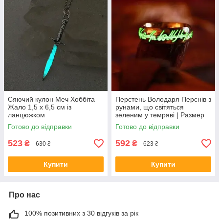
Сяючий кулон Меч Хоббіта
Перстень Володаря Перснів з
Жало 1,5 х 6,5 см із
рунами, що світяться
ланцюжком
зеленим у темряві | Размер
10, Ø20 мм
Готово до відправки
Готово до відправки
523
592
₴
₴
630 ₴
623 ₴
Купити
Купити
Про нас
100% позитивних з 30 відгуків за рік