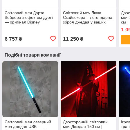
Світловий меч Дарта
Світловий меч Люка
Двос
Вейдера з ефектом дуелі
Скайвокера – легендарна
меч 
— оригінал Disney
зброя джедая у ваших
см
руках Force FX Black
1 0
Series Star wars
6 757
11 250
₴
₴
Подібні товари компанії
Світловий меч лазерний
Двосторонній світловий
Ігро
меч джедая USB —
меч Джедая 150 см |
тран