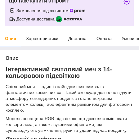
Що таке купити з Пром?
Замовлення під захистом
Доступна доставка
Опис
Характеристики
Доставка
Оплата
Умови п
Опис
Інтерактивний світловий меч з 14-
кольоровою підсвіткою
Світловий меч — один із найвідоміших символів
фантастичних космічних саг. Такий аксесуар дозволяє відчути
атмосферу легендарних поєдинків і стане яскравим
елементом колекції або ефектним реквізитом для фотосесій і
косплею.
Модель оснащена RGB-підсвіткою, що дозволяє змінювати
кольори леза, а також звуковими ефектами, які
супроводжують увімкнення, рухи та удари під час поєдинку.