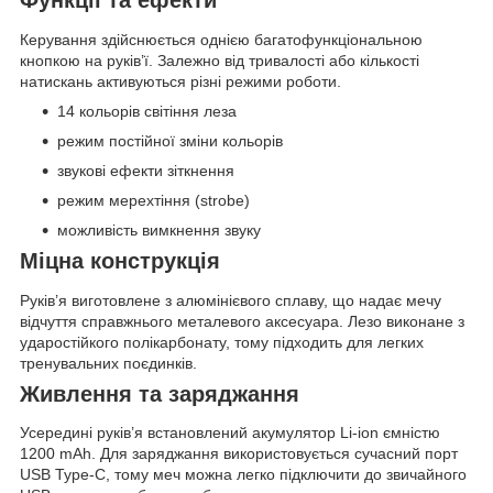
Функції та ефекти
Керування здійснюється однією багатофункціональною
кнопкою на руків’ї. Залежно від тривалості або кількості
натискань активуються різні режими роботи.
14 кольорів світіння леза
режим постійної зміни кольорів
звукові ефекти зіткнення
режим мерехтіння (strobe)
можливість вимкнення звуку
Міцна конструкція
Руків’я виготовлене з алюмінієвого сплаву, що надає мечу
відчуття справжнього металевого аксесуара. Лезо виконане з
ударостійкого полікарбонату, тому підходить для легких
тренувальних поєдинків.
Живлення та заряджання
Усередині руків’я встановлений акумулятор Li-ion ємністю
1200 mAh. Для заряджання використовується сучасний порт
USB Type-C, тому меч можна легко підключити до звичайного