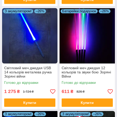
З акумулятором!
–26%
Батарейки подарунок
–26%
Світловий меч джедая USB
Світловий меч джедая 12
14 кольорів металева ручка
кольорів та звуки бою Зоряні
Зоряні війни
Війни
Готово до відправки
Готово до відправки
1 275
611
₴
₴
1 724 ₴
826 ₴
Купити
Купити
З акумулятором!
–26%
З акумулятором!
–26%