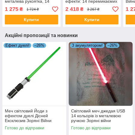
металева рукоятка, 14
ефекти: 14 перемикаємих
Війн
кольорів з акумулятором
кольорів | звуки бою
1 275
2 418
1 2
₴
₴
1 724 ₴
3 267 ₴
1200мА-г
Купити
Купити
Акційні пропозиції та новинки
Ефект дуелі!
–26%
З акумулятором!
–26%
Меч світловий Йоди з
Світловий меч джедая USB
ефектом дуелі Дісней
14 кольорів із металевою
Ексклюзив Зоряні Війни
ручкою Зоряні війни
Готово до відправки
Готово до відправки