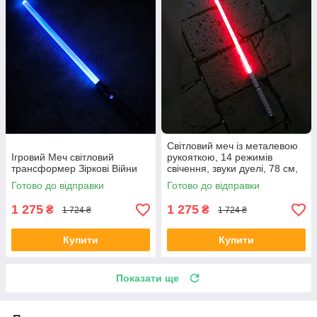
Світловий меч із металевою
Ігровий Меч світловий
рукояткою, 14 режимів
трансформер Зіркові Війни
свічення, звуки дуелі, 78 см,
лазерний меч Зіркові війни
Готово до відправки
Готово до відправки
1 275
1 275
₴
₴
1 724 ₴
1 724 ₴
Купити
Купити
Показати ще