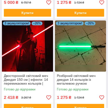
5 000
1 275
₴
₴
6 757 ₴
1 724 ₴
Купити
Купити
З акумулятором!
–26%
З акумулятором!
–26%
Двосторонній світловий меч
Розбірний світловий меч
Джедая 150 см | ефекти: 14
джедая 14 кольорів із
перемикаємих кольорів |
металевою ручкою
звуки бою
Готово до відправки
Готово до відправки
2 418
1 275
₴
₴
3 267 ₴
1 724 ₴
Купити
Купити