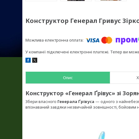
Конструктор Генерал Гривус Зірко
У компанії підключені електронні платежі. Тепер ви мож
Опис
Х
Конструктор «Генерал Ґрівус» зі Зорян
Збери власного
Генерала Ґрівуса
— одного з найнебезпе
впізнаваний завдяки незвичайній зовнішності, бойовим 