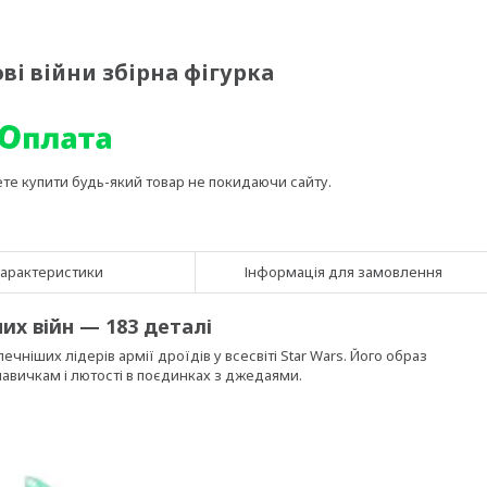
ві війни збірна фігурка
ете купити будь-який товар не покидаючи сайту.
арактеристики
Інформація для замовлення
их війн — 183 деталі
чніших лідерів армії дроїдів у всесвіті Star Wars. Його образ
навичкам і лютості в поєдинках з джедаями.