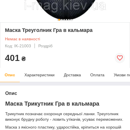
Маска Треуголник Гра в кальмара
Немає в наявності
Код: IK-21003
Роздріб
401
₴
Опис
Характеристики
Доставка
Оплата
Умови п
Опис
Маска Трикутник Гра в кальмара
Трикутник позначає охоронця середньої ланки. Треуголник
виконує брудну роботу - ловить утікачів, усуває переможених.
Маска з якісного пластику, ударостійка, кріпиться на хорошій