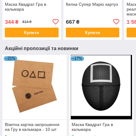
Маска Квадрат Гра в
Кепка Супер Маріо картуз
Маск
кальмара
реал
маск
344
667
1 5
₴
₴
414 ₴
Купити
Купити
Акційні пропозиції та новинки
–21%
–17%
Візитна картка-запрошення
Маска Квадрат Гра в
на Гру в кальмара - 10 шт
кальмара