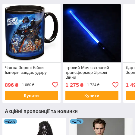
Чашка Зоряні Війни
Ігровий Меч світловий
Дарт
Імперія завдає удару
трансформер Зіркові
Зоря
Війни
896
1 275
1 4
₴
₴
1 080 ₴
1 724 ₴
Купити
Купити
Акційні пропозиції та новинки
–25%
–17%