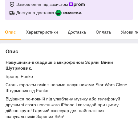
Замовлення під захистом
Доступна доставка
Опис
Характеристики
Доставка
Оплата
Умови п
Опис
Навушники-вкладиші з мікрофоном Зоряні Війни
Шутрмовик.
Бренд: Funko
Стань королем гиків з новими навушниками Star Wars Clone
Штурмовик від Funko!
Відірвися по-повній під улюблену музику або телефонуй
друзям зі свого новенького iPhone і виглядай при цьому
дійсно круто! Гарячий аксесуар для найпалкіших
шанувальників Зоряних Війн!