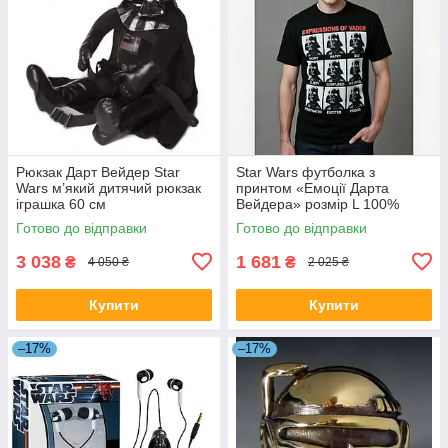
Рюкзак Дарт Вейдер Star
Star Wars футболка з
Wars м’який дитячий рюкзак
принтом «Емоції Дарта
іграшка 60 см
Вейдера» розмір L 100%
бавовна
Готово до відправки
Готово до відправки
3 038
1 681
₴
₴
4 050 ₴
2 025 ₴
Купити
Купити
–17%
–17%