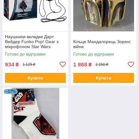
Наушники-вкладки Дарт
Вейдер Funko Pop! Gear з
Кільце Мандалорець Зоряні
мікрофоном Star Wars
війни
Готово до відправки
Готово до відправки
934
1 868
₴
₴
1 125 ₴
2 250 ₴
Купити
Купити
–17%